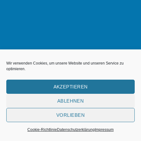
Wir verwenden Cookies, um unsere Website und unseren Service zu
WordPress &
optimieren.
WooCommerce Expert
AKZEPTIEREN
Lorem ipsum dolor sit amet, consectetuer adipiscing elit.
ABLEHNEN
MY WORK
VORLIEBEN
Cookie-Richtlinie
Datenschutzerklärung
Impressum
Copyright 2026 ©
Flatsome Theme