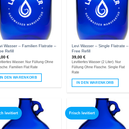
vi Wasser – Familien Flatrate –
Levi Wasser – Single Flatrate –
ee Refill
Free Refill
,00
€
39,00
€
itiertes Wasser. Nur Füllung Ohne
Levitiertes Wasser (2 Liter). Nur
sche. Familien Flat Rate
Füllung Ohne Flasche. Single Flat
Rate
IN DEN WARENKORB
IN DEN WARENKORB
h levitiert
Frisch levitiert
Add to
Add
wishlist
wish