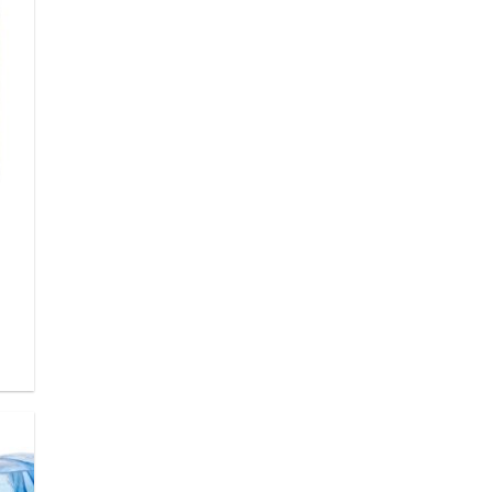
 to
list