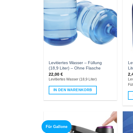
Levitiertes Wasser – Füllung
Le
(18,9 Liter) – Ohne Flasche
Li
22,00
€
2,
Levitiertes Wasser (18,9 Liter)
Lev
Fü
IN DEN WARENKORB
Für Gallone
Add to
wishlist