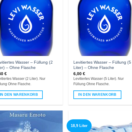
vitiertes Wasser – Füllung (2
Levitiertes Wasser – Füllung (5
ter) – Ohne Flasche
Liter) – Ohne Flasche
40
€
6,00
€
itiertes Wasser (2 Liter). Nur
Levitiertes Wasser (5 Liter). Nur
llung Ohne Flasche.
Füllung Ohne Flasche.
IN DEN WARENKORB
IN DEN WARENKORB
18,9 Liter
Add to
Add
wishlist
wish