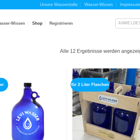
Unsere Wasserstelle
Wasser-Wissen
Impressu
ANMELDE
asser-Wissen
Shop
Registrieren
Alle 12 Ergebnisse werden angezei
ter
für 2 Liter Flaschen
Add to
Add
wishlist
wish