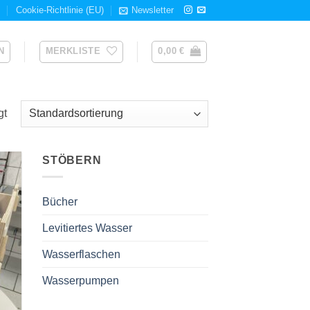
m
Cookie-Richtlinie (EU)
Newsletter
N
MERKLISTE
0,00
€
gt
STÖBERN
 to
list
Bücher
Levitiertes Wasser
Wasserflaschen
Wasserpumpen