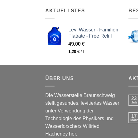
AKTUELLSTES
BE
Levi Wasser - Familien
Flatrate - Free Refill
49,00
€
1,20
€
/
l
ÜBER UNS
AK
Die Wasserstelle Braunschweig
23
stellt gesundes, levitiertes Wasser
Juli
unter Verwendung der
17
Technologie des Physikers und
März
Wasserforschers Wilfried
Hacheney her.