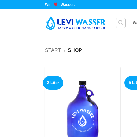
Wir
Wasser.
W
START
/
SHOP
2 Liter
5 Li
Add to
wishlist