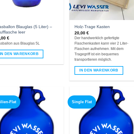
asballon Blauglas (5 Liter) –
Holz-Trage Kasten
ufflasche leer
20,00
€
,00
€
Der handwerklich gefertigte
asballon aus Blauglas 5L
Flaschenkasten kann vier 2 Liter-
Flaschen aufnehmen. Mit dem
IN DEN WARENKORB
Tragegriff ist ein bequemes
transportieren möglich.
IN DEN WARENKORB
lien-Flat
Single Flat
Add to
Add
wishlist
wish