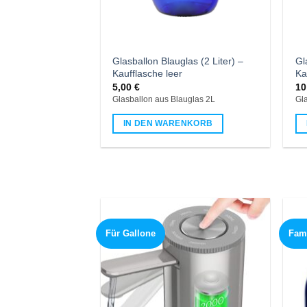
Glasballon Blauglas (2 Liter) –
Gl
Kaufflasche leer
Ka
5,00
€
10
Glasballon aus Blauglas 2L
Gl
IN DEN WARENKORB
Für Gallone
Fami
Add to
wishlist