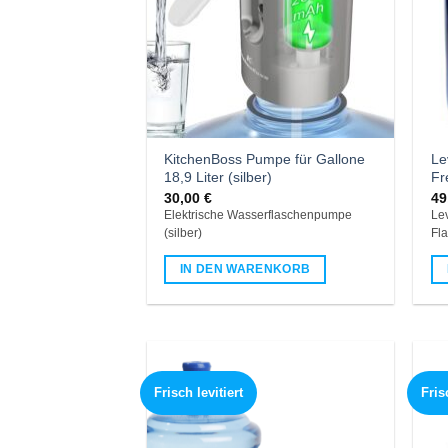
KitchenBoss Pumpe für Gallone
Le
18,9 Liter (silber)
Fr
30,00
€
49
Elektrische Wasserflaschenpumpe
Lev
(silber)
Fla
IN DEN WARENKORB
Frisch levitiert
Frisc
Add to
wishlist