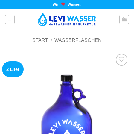
Wir
Wasser.
START
/
WASSERFLASCHEN
2 Liter
Add to
wishlist