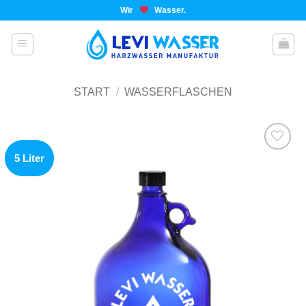
Wir
Wasser.
START
/
WASSERFLASCHEN
5 Liter
Add to
wishlist