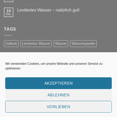
Levitiertes Wasser – natürlich gut!
16
Okt.
TAGS
Gallone
Levitiertes Wasser
Wasser
Wasserspander
NEWSLETTER ANMELDUNG
Wir verwenden Cookies, um unsere Website und unseren Service zu
optimieren.
Erhalten Sie Informationen per E-Mail über Preisaktionen,
neue Produkte und Wasser-Technologieen
AKZEPTIEREN
Fehler:
Kontaktformular wurde nicht gefunden.
ABLEHNEN
VORLIEBEN
UNSERE WASSERSTELLE
WASSER-WISSEN
IMPRESSUM
COOKIE-RICHTLINIE (EU)