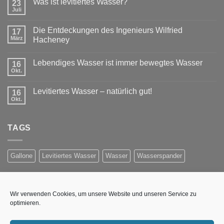
Was ist levitiertes Wasser?
23
Juli
Die Entdeckungen des Ingenieurs Wilfried
17
März
Hacheney
Lebendiges Wasser ist immer bewegtes Wasser
16
Okt.
Levitiertes Wasser – natürlich gut!
16
Okt.
TAGS
Gallone
Levitiertes Wasser
Wasser
Wasserspander
NEWSLETTER ANMELDUNG
Wir verwenden Cookies, um unsere Website und unseren Service zu
optimieren.
Erhalten Sie Informationen per E-Mail über Preisaktionen,