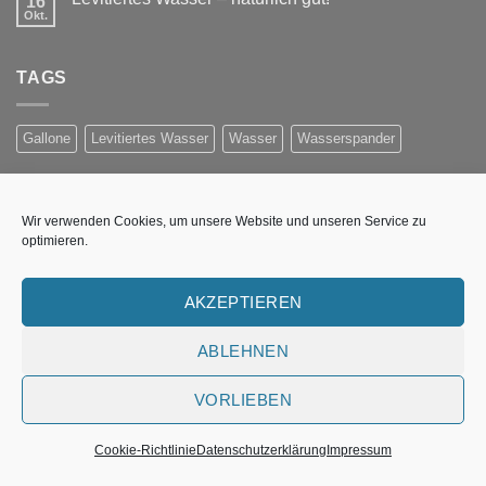
16
Okt.
TAGS
Gallone
Levitiertes Wasser
Wasser
Wasserspander
NEWSLETTER ANMELDUNG
Wir verwenden Cookies, um unsere Website und unseren Service zu
optimieren.
Erhalten Sie Informationen per E-Mail über Preisaktionen,
neue Produkte und Wasser-Technologieen
AKZEPTIEREN
Fehler:
Kontaktformular wurde nicht gefunden.
ABLEHNEN
VORLIEBEN
UNSERE WASSERSTELLE
WASSER-WISSEN
IMPRESSUM
COOKIE-RICHTLINIE (EU)
Cookie-Richtlinie
Datenschutzerklärung
Impressum
Copyright 2026 ©
Flatsome Theme