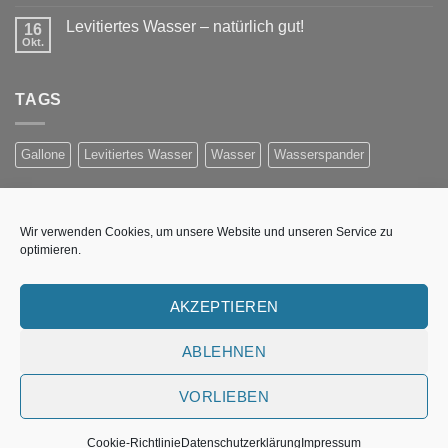
Levitiertes Wasser – natürlich gut!
16
Okt.
TAGS
Gallone
Levitiertes Wasser
Wasser
Wasserspander
NEWSLETTER ANMELDUNG
Wir verwenden Cookies, um unsere Website und unseren Service zu
optimieren.
Erhalten Sie Informationen per E-Mail über Preisaktionen,
neue Produkte und Wasser-Technologieen
AKZEPTIEREN
Fehler:
Kontaktformular wurde nicht gefunden.
ABLEHNEN
VORLIEBEN
UNSERE WASSERSTELLE
WASSER-WISSEN
IMPRESSUM
COOKIE-RICHTLINIE (EU)
Cookie-Richtlinie
Datenschutzerklärung
Impressum