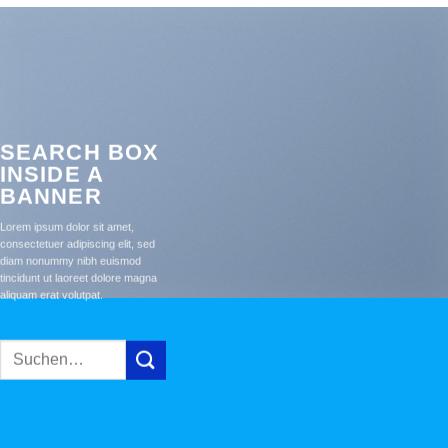
SEARCH BOX
INSIDE A
BANNER
Lorem ipsum dolor sit amet,
consectetuer adipiscing elit, sed
diam nonummy nibh euismod
tincidunt ut laoreet dolore magna
aliquam erat volutpat.