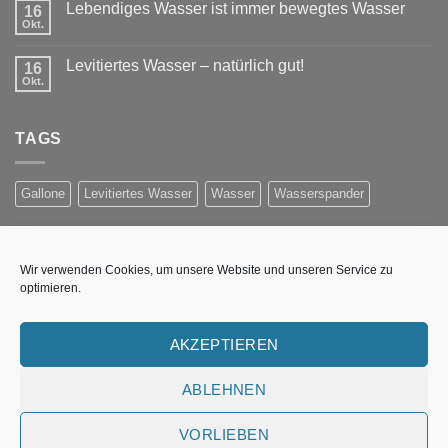
Lebendiges Wasser ist immer bewegtes Wasser
16
Okt.
Levitiertes Wasser – natürlich gut!
16
Okt.
TAGS
Gallone
Levitiertes Wasser
Wasser
Wasserspander
NEWSLETTER ANMELDUNG
Wir verwenden Cookies, um unsere Website und unseren Service zu
optimieren.
Erhalten Sie Informationen per E-Mail über Preisaktionen,
neue Produkte und Wasser-Technologieen
AKZEPTIEREN
Fehler:
Kontaktformular wurde nicht gefunden.
ABLEHNEN
VORLIEBEN
UNSERE WASSERSTELLE
WASSER-WISSEN
IMPRESSUM