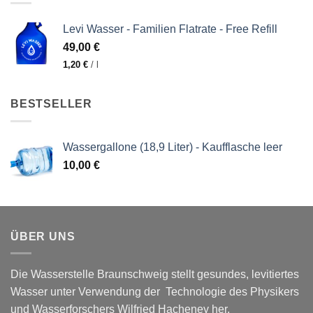
Levi Wasser - Familien Flatrate - Free Refill
49,00
€
1,20
€
/
l
BESTSELLER
Wassergallone (18,9 Liter) - Kaufflasche leer
10,00
€
ÜBER UNS
Die Wasserstelle Braunschweig stellt gesundes, levitiertes
Wasser unter Verwendung der Technologie des Physikers
und Wasserforschers Wilfried Hacheney her.